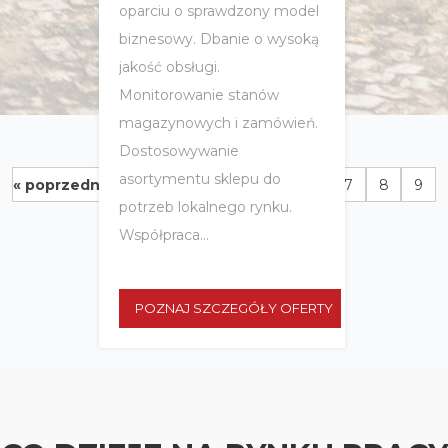
oparciu o sprawdzony model
biznesowy. Dbanie o wysoką
jakość obsługi.
Monitorowanie stanów
magazynowych i zamówień.
Dostosowywanie
...
asortymentu sklepu do
« poprzednia
1
3
4
5
6
7
8
9
potrzeb lokalnego rynku.
...
14
następna »
Współpraca...
POZNAJ SZCZEGÓŁY OFERTY