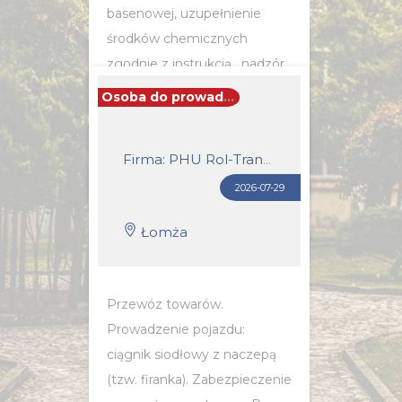
basenowej, uzupełnienie
środków chemicznych
zgodnie z instrukcją , nadzór
techniczny nad maszynami i
Osoba do prowadzenia pojazdu kat. c+e
urządzeniami, prowadzenie
bieżących napraw i...
Firma: PHU Rol-Trans Usługi Transportowe Jakub Dąbrowski
2026-07-29
POZNAJ SZCZEGÓŁY OFERTY
Łomża
Przewóz towarów.
Prowadzenie pojazdu:
ciągnik siodłowy z naczepą
(tzw. firanka). Zabezpieczenie