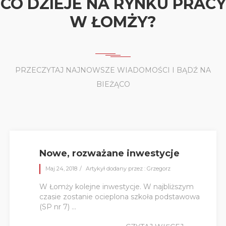
CO DZIEJE NA RYNKU PRACY
W ŁOMŻY?
PRZECZYTAJ NAJNOWSZE WIADOMOŚCI I BĄDŹ NA
BIEŻĄCO
Nowe, rozważane inwestycje
Maj 24, 2018
Artykył dodany przez : Grzegorz
W Łomży kolejne inwestycje. W najbliższym
czasie zostanie ocieplona szkoła podstawowa
(SP nr 7) ...