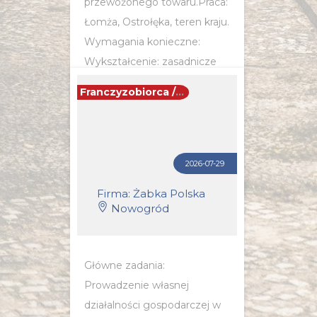
przewożonego towaru.Praca:
Łomża, Ostrołęka, teren kraju.
Wymagania konieczne:
Wykształcenie: zasadnicze
zawodowe Wykształcenie:
Franczyzobiorca / Franczyzobiorczyni
podstawowe Uprawnienia:
Prawo...
2026-07-29
POZNAJ SZCZEGÓŁY OFERTY
Firma: Żabka Polska
Nowogród
Główne zadania:
Prowadzenie własnej
działalności gospodarczej w