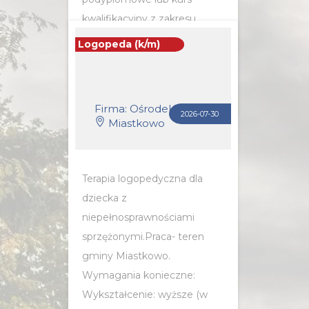
kwalifikacyjny z zakresu
tyflopedagogiki
Logopeda (k/m)
POZNAJ SZCZEGÓŁY OFERTY
Firma: Ośrodek Pomocy Społecznej w Miastkowie
2026-07-30
Miastkowo
Terapia logopedyczna dla
dziecka z
niepełnosprawnościami
sprzężonymi.Praca- teren
gminy Miastkowo.
Wymagania konieczne:
Wykształcenie: wyższe (w