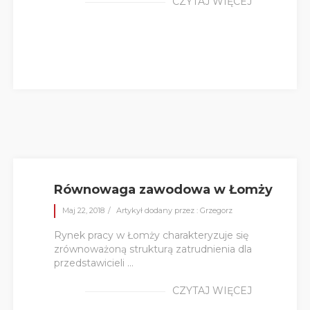
CZYTAJ WIĘCEJ
Równowaga zawodowa w Łomży
Maj 22, 2018
Artykył dodany przez : Grzegorz
Rynek pracy w Łomży charakteryzuje się
zrównoważoną strukturą zatrudnienia dla
przedstawicieli ...
CZYTAJ WIĘCEJ