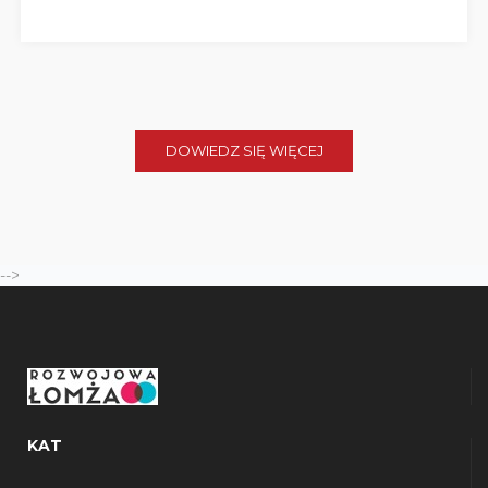
DOWIEDZ SIĘ WIĘCEJ
-->
KAT