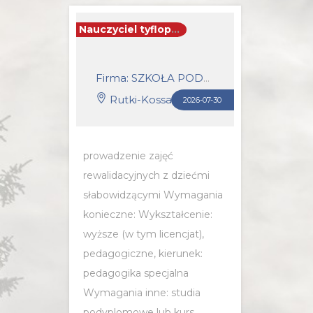
Nauczyciel tyflopedagog (k/m)
Firma: SZKOŁA PODSTAWOWA W RUTKACH
Rutki-Kossaki
2026-07-30
prowadzenie zajęć
rewalidacyjnych z dziećmi
słabowidzącymi Wymagania
konieczne: Wykształcenie:
wyższe (w tym licencjat),
pedagogiczne, kierunek:
pedagogika specjalna
Wymagania inne: studia
podyplomowe lub kurs