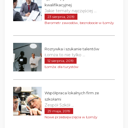
kwalifikacyjnej
Jakie tematy najczęściej ...
23 sierpnia, 2019
Barometr zawodów, bezrobocie w Łomży
Rozrywka i szukanie talentów
Łomża to nie tylko ...
12 sierpnia, 2019
Łomża: dla turystów
Współpraca lokalnych firm ze
szkołami
Zespół Szkół ...
29 maja, 2019
Nowe przedsięwzięcia w Łomży