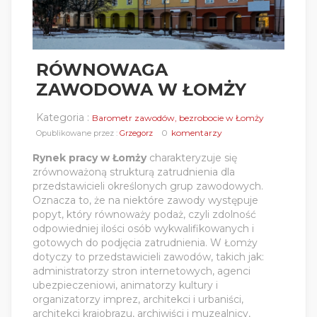
RÓWNOWAGA
ZAWODOWA W ŁOMŻY
Kategoria :
Barometr zawodów, bezrobocie w Łomży
0
komentarzy
Opublikowane przez :
Grzegorz
Rynek pracy w Łomży
charakteryzuje się
zrównoważoną strukturą zatrudnienia dla
przedstawicieli określonych grup zawodowych.
Oznacza to, że na niektóre zawody występuje
popyt, który równoważy podaż, czyli zdolność
odpowiedniej ilości osób wykwalifikowanych i
gotowych do podjęcia zatrudnienia. W Łomży
dotyczy to przedstawicieli zawodów, takich jak:
administratorzy stron internetowych, agenci
ubezpieczeniowi, animatorzy kultury i
organizatorzy imprez, architekci i urbaniści,
architekci krajobrazu, archiwiści i muzealnicy,