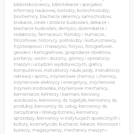
bibliotekoznawcy, bibliotekarze i specjaliści
informacji naukowej, biolodzy, biotechnolodzy,
biochemicy, blacharze lakiernicy samochodowi,
brukarze, cieśle i stolarze budowlani, dekarze i
blacharze budowlani, dentyści, dziennikarze i
redaktorzy, farmaceuci, filolodzy i tłumacze,
filozofowie, historycy, politolodzy i kulturoznawcy,
fizjoterapeuci i masażyści, floryści, fotografowie,
geodeci i kartografowie, gospodarze obiektów,
portierzy, woźni i dozorcy, górnicy i operatorzy
maszyn i urządzeń wydobywczych, graficy
komputerowi, instruktorzy nauki jazdy, instruktorzy
rekreacji i sportu, inżynierowie chemicy i chemicy,
inżynierowie elektrycy i energetycy, inżynierowie
inżynierii środowiska, inżynierowie mechanicy,
kamieniarze, kelnerzy i barmani, kierowcy
autobusów, kierownicy ds. logistyki, kierownicy ds.
produkcji, kierownicy ds. usług, kierownicy ds.
zarządzania i obsługi biznesu, kierownicy
sprzedaży, kierownicy w instytucjach społecznych i
kultury, kosmetyczki, kucharze, lekarze, listonosze i
kurierzy, magazynierzy, mechanicy maszyn i