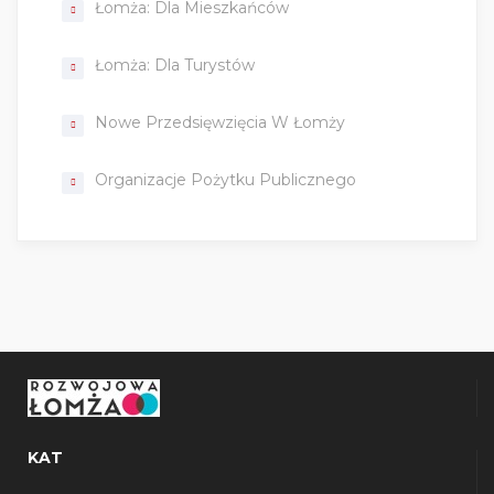
Łomża: Dla Mieszkańców
Łomża: Dla Turystów
Nowe Przedsięwzięcia W Łomży
Organizacje Pożytku Publicznego
KAT