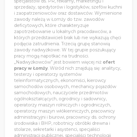
specjalistów ds. PR, reklamy, marketingu i
sprzedaży, spedytorów i logistyków, szefów kuchni
i zaopatrzeniowców oraz dostawców. Wymienione
zawody należą w Łomży do tzw. zawodów
deficytowych, które charakteryzuje
zapotrzebowanie u lokalnych pracodawców, a
których przedstawicieli brak lub nie wykazują chęci
podjęcia zatrudnienia. Trzecią grupę stanowią
zawody nadwyżkowe. W tej grupie poszukujący
pracy mogą napotkać na trudności.
„Nadwyżkowców” jest bowiem więcej niż
ofert
pracy w Łomży
. Wśród nich znajdują się: analitycy,
testerzy i operatorzy systemów
teleinformatycznych, ekonomiści, kierowcy
samochodów osobowych, mechanicy pojazdów
samochodowych, nauczyciele przedmiotów
ogólnokształcących, ogrodnicy i sadownicy,
operatorzy maszyn rolniczych i ogrodniczych,
operatorzy maszyn włókienniczych, pracownicy
administracyjni i biurowi, pracownicy ds. ochrony
środowiska i BHP, robotnicy obróbki drewna i
stolarze, sekretarki i asystenci, specjaliści
administracji publicznej, specjaliści technologii