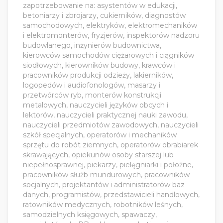
zapotrzebowanie na: asystentów w edukacji,
betoniarzy i zbrojarzy, cukierników, diagnostów
samochodowych, elektryków, elektromechaników
i elektromonterów, fryzjerów, inspektorów nadzoru
budowlanego, inżynierów budownictwa,
kierowców samochodów ciężarowych i ciągników
siodłowych, kierowników budowy, krawców i
pracowników produkcji odzieży, lakierników,
logopedów i audiofonologów, masarzy i
przetwórców ryb, monterów konstrukcji
metalowych, nauczycieli języków obcych i
lektorów, nauczycieli praktycznej nauki zawodu,
nauczycieli przedmiotów zawodowych, nauczycieli
szkół specjalnych, operatorów i mechaników
sprzętu do robót ziemnych, operatorów obrabiarek
skrawających, opiekunów osoby starszej lub
niepełnosprawnej, piekarzy, pielęgniarki i położne,
pracowników służb mundurowych, pracowników
socjalnych, projektantów i administratorów baz
danych, programistów, przedstawicieli handlowych,
ratowników medycznych, robotników leśnych,
samodzielnych księgowych, spawaczy,