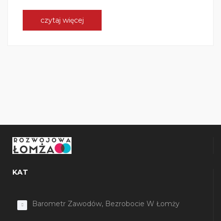
czytaj więcej
KAT
Barometr Zawodów, Bezrobocie W Łomży