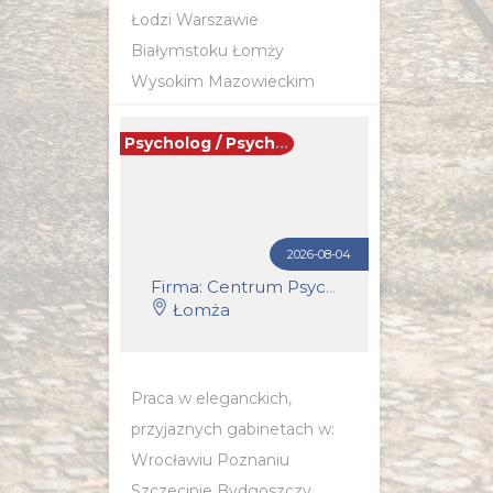
Łodzi Warszawie
Białymstoku Łomży
Wysokim Mazowieckim
Ostrołęce Słupsku Zielonej
Górze Opolu I wielu innych
Psycholog / Psychoterapeuta
miastach. Wymagania: mgr...
POZNAJ SZCZEGÓŁY OFERTY
2026-08-04
Firma: Centrum Psychoterapii i Coachingu Synergia
Łomża
Praca w eleganckich,
przyjaznych gabinetach w:
Wrocławiu Poznaniu
Szczecinie Bydgoszczy