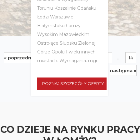
Toruniu Koszalinie Gdańsku
Łodzi Warszawie
Białymstoku Łomży
Wysokim Mazowieckim
Ostrołęce Słupsku Zielonej
Górze Opolu I wielu innych
...
« poprzednia
1
2
3
4
5
6
7
14
miastach. Wymagania: mgr...
następna »
POZNAJ SZCZEGÓŁY OFERTY
CO DZIEJE NA RYNKU PRACY