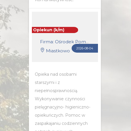
POZNAJ SZCZEGÓŁY OFERTY
Opiekun (k/m)
Firma: Ośrodek Pomocy Społecznej w Miastkowie
2026-08-04
Miastkowo
Opieka nad osobami
starszymi i z
niepełnosprawnością.
Wykonywanie czynności
pielęgnacyjno- higieniczno-
opiekuńczych. Pomoc w
zaspakajaniu codziennych