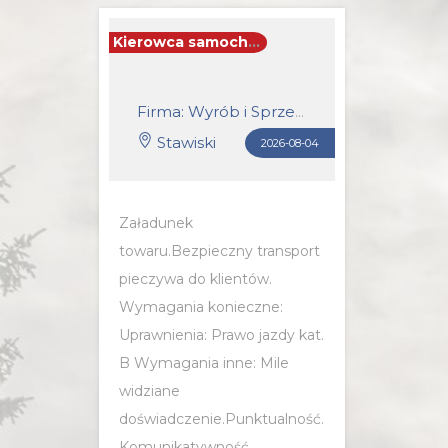
Kierowca samochodu dostawczego (k/m)
Firma: Wyrób i Sprzedaż Pieczywa i Wyrobów Spożywczych S.C.RAFAŁ NERKOWSKI, TOMASZ CWALINA
Stawiski
2026-08-04
Załadunek
towaru.Bezpieczny transport
pieczywa do klientów.
Wymagania konieczne:
Uprawnienia: Prawo jazdy kat.
B Wymagania inne: Mile
widziane
doświadczenie.Punktualność.
Komunikatywność.