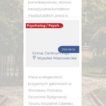
kominikatywność, łatwość
nawiązywania kontaktów
międzyludzkich, praca w
zespole, praca z klientem
Psycholog / Psychoterapeuta
wymagającym,umiejętność...
POZNAJ SZCZEGÓŁY OFERTY
2026-08-04
Firma: Centrum Psychoterapii i Coachingu Synergia
Wysokie Mazowieckie
Praca w eleganckich,
przyjaznych gabinetach w:
Wrocławiu Poznaniu
Szczecinie Bydgoszczy
Toruniu Koszalinie Gdańsku