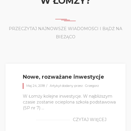
W ŁOMŻY?
PRZECZYTAJ NAJNOWSZE WIADOMOŚCI I BĄDŹ NA
BIEŻĄCO
Nowe, rozważane inwestycje
Maj 24, 2018
Artykył dodany przez : Grzegorz
W Łomży kolejne inwestycje. W najbliższym
czasie zostanie ocieplona szkoła podstawowa
(SP nr 7) ...
CZYTAJ WIĘCEJ