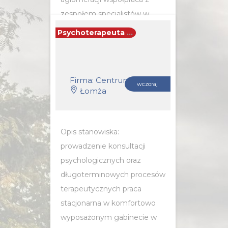
zespołem specjalistów w
ramach wspólnej platformy...
Psychoterapeuta / Psychoterapeutka
POZNAJ SZCZEGÓŁY OFERTY
Firma: Centrum Psychoterapii i Coachingu Synergia
wczoraj
Łomża
Opis stanowiska:
prowadzenie konsultacji
psychologicznych oraz
długoterminowych procesów
terapeutycznych praca
stacjonarna w komfortowo
wyposażonym gabinecie w