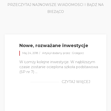
PRZECZYTAJ NAJNOWSZE WIADOMOŚCI I BĄDŹ NA
BIEŻĄCO
Nowe, rozważane inwestycje
Maj 24, 2018
Artykył dodany przez : Grzegorz
W Łomży kolejne inwestycje. W najbliższym
czasie zostanie ocieplona szkoła podstawowa
(SP nr 7) ...
CZYTAJ WIĘCEJ