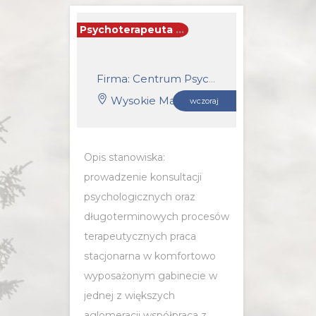
Psychoterapeuta / Psychoterapeutka
Firma: Centrum Psychoterapii i Coachingu Synergia
Wysokie Mazowieckie
wczoraj
Opis stanowiska:
prowadzenie konsultacji
psychologicznych oraz
długoterminowych procesów
terapeutycznych praca
stacjonarna w komfortowo
wyposażonym gabinecie w
jednej z większych
aglomeracji współpraca z