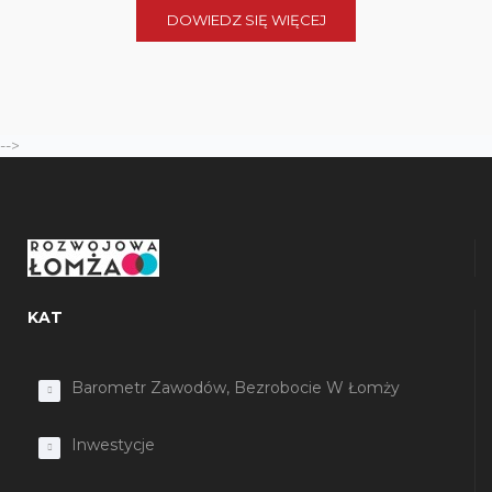
DOWIEDZ SIĘ WIĘCEJ
-->
KAT
Barometr Zawodów, Bezrobocie W Łomży
Inwestycje