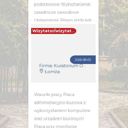
podstawowe Wykształcenie:
zasadnicze zawodowe
Uprawnienia: Prawo jazdy kat.
B Wymagania inne:
Wizytator/wizytatorka
Doświadczenie zawodowe.
POZNAJ SZCZEGÓŁY OFERTY
2026-08-05
Firma: Kuratorium Oświaty w Białymstoku
Łomża
Warunki pracy Praca
administracyjno-biurowa z
wykorzystaniem komputera
oraz urządzeń biurowych
Praca przy monitorze