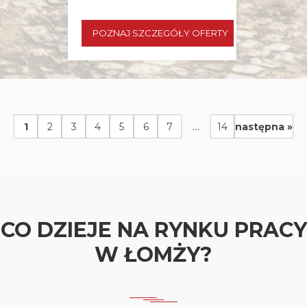
POZNAJ SZCZEGÓŁY OFERTY
...
1
2
3
4
5
6
7
14
następna »
CO DZIEJE NA RYNKU PRACY
W ŁOMŻY?