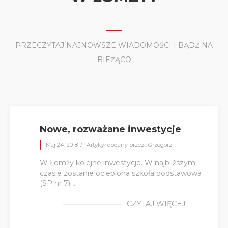
PRZECZYTAJ NAJNOWSZE WIADOMOŚCI I BĄDŹ NA
BIEŻĄCO
Nowe, rozważane inwestycje
Maj 24, 2018
Artykył dodany przez : Grzegorz
W Łomży kolejne inwestycje. W najbliższym
czasie zostanie ocieplona szkoła podstawowa
(SP nr 7) ...
CZYTAJ WIĘCEJ