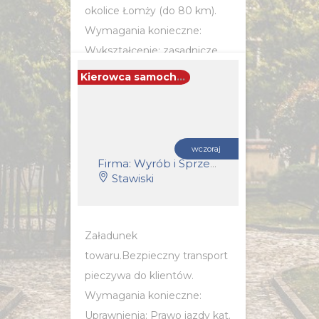
okolice Łomży (do 80 km).
Wymagania konieczne:
Wykształcenie: zasadnicze
zawodowe Wymagania inne:
Kierowca samochodu dostawczego (k/m)
- sumienność,...
POZNAJ SZCZEGÓŁY OFERTY
wczoraj
Firma: Wyrób i Sprzedaż Pieczywa i Wyrobów Spożywczych S.C.RAFAŁ NERKOWSKI, TOMASZ CWALINA
Stawiski
Załadunek
towaru.Bezpieczny transport
pieczywa do klientów.
Wymagania konieczne:
Uprawnienia: Prawo jazdy kat.