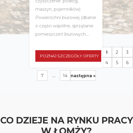
czyszczenie: podłóg,
maszyn, pojemników)
Powierzchni biurowej (dbanie
o części wspólne, sprzątanie
pomieszczeń biurowych,...
1
2
3
POZNAJ SZCZEGÓŁY OFERTY
4
5
6
...
7
14
następna »
CO DZIEJE NA RYNKU PRACY
W ŁOMŻY?