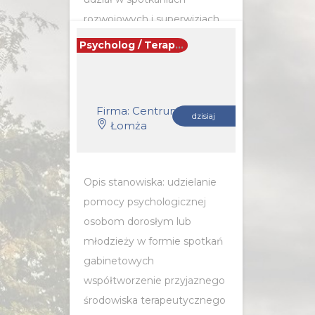
rozwojowych i superwizjach
grupowych...
Psycholog / Terapeuta indywidualny
POZNAJ SZCZEGÓŁY OFERTY
Firma: Centrum Psychoterapii i Coachingu Synergia
dzisiaj
Łomża
Opis stanowiska: udzielanie
pomocy psychologicznej
osobom dorosłym lub
młodzieży w formie spotkań
gabinetowych
współtworzenie przyjaznego
środowiska terapeutycznego