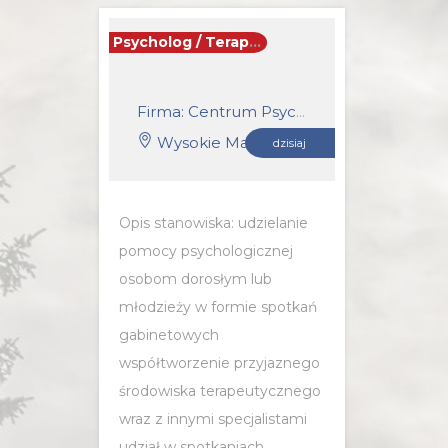
Psycholog / Terapeuta indywidualny
Firma: Centrum Psychoterapii i Coachingu Synergia
Wysokie Mazowieckie
dzisiaj
Opis stanowiska: udzielanie
pomocy psychologicznej
osobom dorosłym lub
młodzieży w formie spotkań
gabinetowych
współtworzenie przyjaznego
środowiska terapeutycznego
wraz z innymi specjalistami
udział w spotkaniach