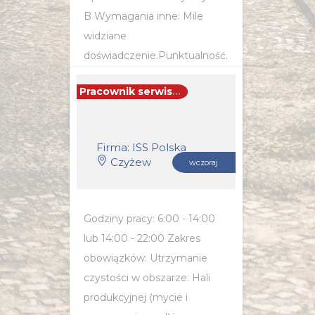
B Wymagania inne: Mile
widziane
doświadczenie.Punktualność.
Komunikatywność.
Pracownik serwisu sprzątającego
POZNAJ SZCZEGÓŁY OFERTY
Firma: ISS Polska
Czyżew
wczoraj
Godziny pracy: 6:00 - 14:00
lub 14:00 - 22:00 Zakres
obowiązków: Utrzymanie
czystości w obszarze: Hali
produkcyjnej (mycie i