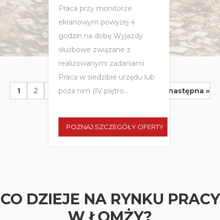
Praca przy monitorze
ekranowym powyżej 4
godzin na dobę Wyjazdy
służbowe związane z
realizowanymi zadaniami
Praca w siedzibie urzędu lub
...
1
2
3
4
5
6
7
14
następna »
poza nim (IV piętro...
POZNAJ SZCZEGÓŁY OFERTY
CO DZIEJE NA RYNKU PRACY
W ŁOMŻY?