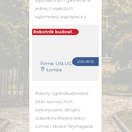
wyposażonym gabinecie w
jednej z większych
aglomeracji współpraca z
zespołem specjalistów w
Robotnik budowlany (k/m)
ramach wspólnej platformy...
POZNAJ SZCZEGÓŁY OFERTY
2026-08-05
Firma: USŁUGI BUDOWLANE KAMIL SIENICKI
Łomża
Roboty ogólnobudowlane
(stan surowy) m.in.
wykonywanie zbrojeń,
szalunków.Miejsce pracy:
Łomża i okolice Wymagania