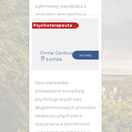
aglomeracji współpraca z
zespołem specjalistów w
ramach wspólnej platformy...
Psychoterapeuta / Psychoterapeutka
POZNAJ SZCZEGÓŁY OFERTY
Firma: Centrum Psychoterapii i Coachingu Synergia
wczoraj
Łomża
Opis stanowiska:
prowadzenie konsultacji
psychologicznych oraz
długoterminowych procesów
terapeutycznych praca
stacjonarna w komfortowo