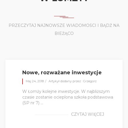
PRZECZYTAJ NAJNOWSZE WIADOMOŚCI I BĄDŹ NA
BIEŻĄCO
Nowe, rozważane inwestycje
Maj 24, 2018
Artykył dodany przez : Grzegorz
W Łomży kolejne inwestycje. W najbliższym
czasie zostanie ocieplona szkoła podstawowa
(SP nr 7) ...
CZYTAJ WIĘCEJ