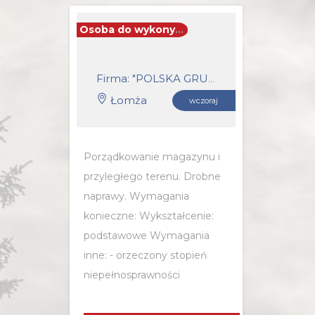
Osoba do wykonywania prac gospodarczych
Firma: "POLSKA GRUPA FARMACEUTYCZNA" SPÓŁKA Z OGRANICZONĄ ODPOWIEDZIALNOŚCIĄ
Łomża
wczoraj
Porządkowanie magazynu i
przyległego terenu. Drobne
naprawy. Wymagania
konieczne: Wykształcenie:
podstawowe Wymagania
inne: - orzeczony stopień
niepełnosprawności