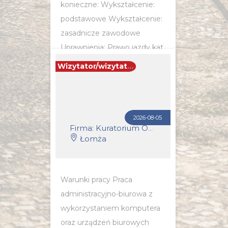
konieczne: Wykształcenie:
podstawowe Wykształcenie:
zasadnicze zawodowe
Uprawnienia: Prawo jazdy kat.
B Wymagania inne:
Wizytator/wizytatorka
Doświadczenie zawodowe.
POZNAJ SZCZEGÓŁY OFERTY
2026-08-05
Firma: Kuratorium Oświaty w Białymstoku
Łomża
Warunki pracy Praca
administracyjno-biurowa z
wykorzystaniem komputera
oraz urządzeń biurowych