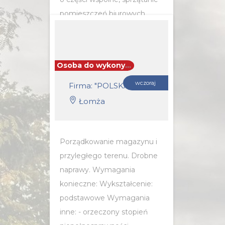
pomieszczeń biurowych,...
POZNAJ SZCZEGÓŁY OFERTY
Osoba do wykonywania prac gospodarczych
wczoraj
Firma: "POLSKA GRUPA FARMACEUTYCZNA" SPÓŁKA Z OGRANICZONĄ ODPOWIEDZIALNOŚCIĄ
Łomża
Porządkowanie magazynu i
przyległego terenu. Drobne
naprawy. Wymagania
konieczne: Wykształcenie:
podstawowe Wymagania
inne: - orzeczony stopień