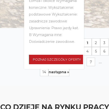
Łomża i okolice Wymagania
konieczne: Wykształcenie:
podstawowe Wykształcenie:
zasadnicze zawodowe
Uprawnienia: Prawo jazdy kat.
B Wymagania inne:
Doświadczenie zawodowe.
1
2
3
4
5
6
POZNAJ SZCZEGÓŁY OFERTY
...
7
14
następna »
CO DZIEJE NA RYNKU PRACY