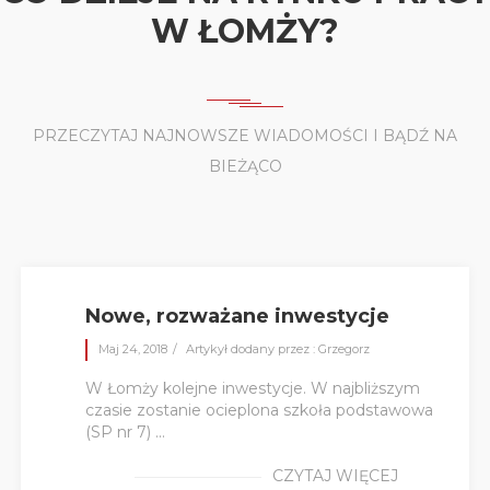
W ŁOMŻY?
PRZECZYTAJ NAJNOWSZE WIADOMOŚCI I BĄDŹ NA
BIEŻĄCO
Nowe, rozważane inwestycje
Maj 24, 2018
Artykył dodany przez : Grzegorz
W Łomży kolejne inwestycje. W najbliższym
czasie zostanie ocieplona szkoła podstawowa
(SP nr 7) ...
CZYTAJ WIĘCEJ