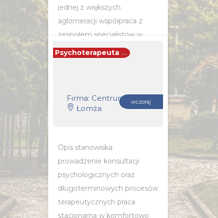
jednej z większych
aglomeracji współpraca z
zespołem specjalistów w
ramach wspólnej platformy...
Psychoterapeuta / Psychoterapeutka
POZNAJ SZCZEGÓŁY OFERTY
Firma: Centrum Psychoterapii i Coachingu Synergia
wczoraj
Łomża
Opis stanowiska:
prowadzenie konsultacji
psychologicznych oraz
długoterminowych procesów
terapeutycznych praca
stacjonarna w komfortowo