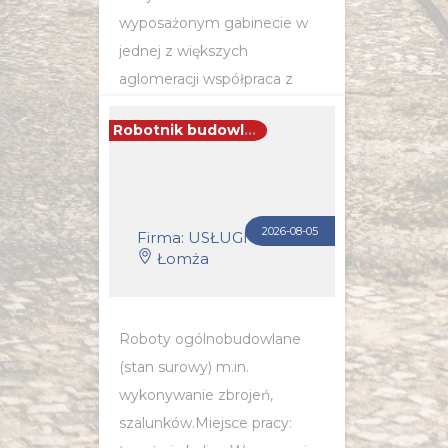
wyposażonym gabinecie w
jednej z większych
aglomeracji współpraca z
zespołem specjalistów w
Robotnik budowlany (k/m)
ramach wspólnej platformy...
POZNAJ SZCZEGÓŁY OFERTY
2026-08-05
Firma: USŁUGI BUDOWLANE KAMIL SIENICKI
Łomża
Roboty ogólnobudowlane
(stan surowy) m.in.
wykonywanie zbrojeń,
szalunków.Miejsce pracy: