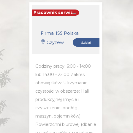
Pracownik serwisu sprzątającego
Firma: ISS Polska
Czyżew
dzisiaj
Godziny pracy: 6:00 - 14:00
lub 14:00 - 22:00 Zakres
obowiązków: Utrzymanie
czystości w obszarze: Hali
produkcyjnej (mycie i
czyszczenie: podłóg,
maszyn, pojemników)
Powierzchni biurowej (dbanie
o części wspólne, sprzątanie